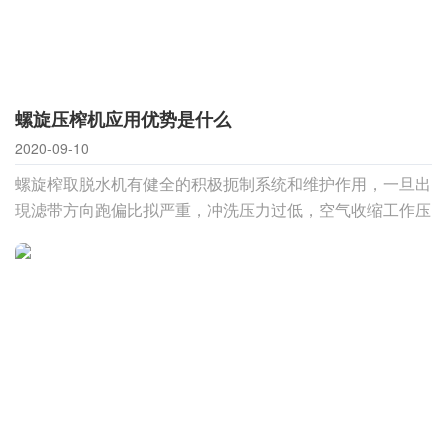
螺旋压榨机应用优势是什么
2020-09-10
螺旋榨取脱水机有健全的积极扼制系统和维护作用，一旦出
現滤带方向跑偏比拟严重，冲洗压力过低，空气收缩工作压
力过低，外界数据信号号召等均关机和警报。农贸菜市场草
芥丢弃物下面通称