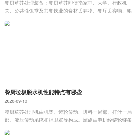
餐厨草芥处理装备：餐厨草芥即便指家中、大学、行政机
关、公共性饭堂及其餐饮业的食材丢弃物、餐厅丢弃物、粮
食加工丢弃物及不能再服用的动物与植物植物油脂和各种水
和油化合物，是城市
餐厨垃圾脱水机性能特点有哪些
2020-09-10
餐厨草芥处理机由机架、齿轮传动、进料一局部、打汁一局
部、液压传动系统和捍卫罩等构成。螺旋由电机经链轮链条
由传动系统齿轮减速机带动，螺旋粪入料螺旋、榨取螺旋和
挤压加工螺旋三一