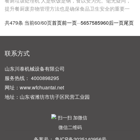
餐厨垃圾处理机 人是铁饭是钢，食以安为先。毫无疑问，
提升餐厨废弃物管理方法也是确保食品卫生安全的重要一
环。率先垂范，为官一任负责任，守土尽责。为提升对餐厨
共479条 当前60/60页
首页
前一页
···
56
57
58
59
60
后一页
尾页
废弃物的规范管理，清
联系方式
山东川泰机械设备有限公司
服务热线： 4000898295
网址：www.wfchuantai.net
地址：山东省潍坊市坊子区民营工业园
微信二维码
备案号：
鲁ICP备2025140956号