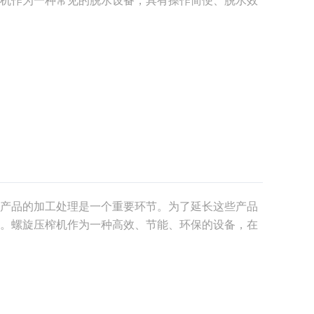
探讨连续式螺旋压榨机对物料的脱水作用机理和影响
式
产品的加工处理是一个重要环节。为了延长这些产品
。螺旋压榨机作为一种高效、节能、环保的设备，在
压榨机的处理技术，介绍其工作原理、优势以及操作
榨