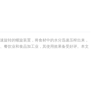
速旋转的螺旋装置，将食材中的水分迅速压榨出来，
、餐饮业和食品加工业，其使用效果备受好评。本文
在不同场合的应用。首先，压榨脱水机在家庭厨房中
常