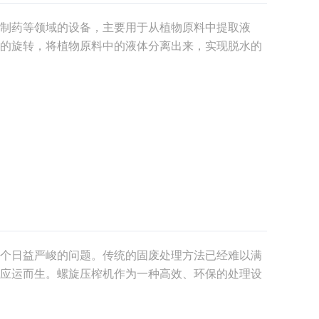
制药等领域的设备，主要用于从植物原料中提取液
的旋转，将植物原料中的液体分离出来，实现脱水的
水技术起着至关重要的作用，影响着产品的质量和产
，以
个日益严峻的问题。传统的固废处理方法已经难以满
应运而生。螺旋压榨机作为一种高效、环保的处理设
本文将探讨螺旋压榨机在固废处理中的应用，以及其
榨