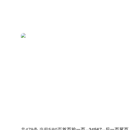
共479条 当前5/60页
首页
前一页
···
3
4
5
6
7
···
后一页
尾页