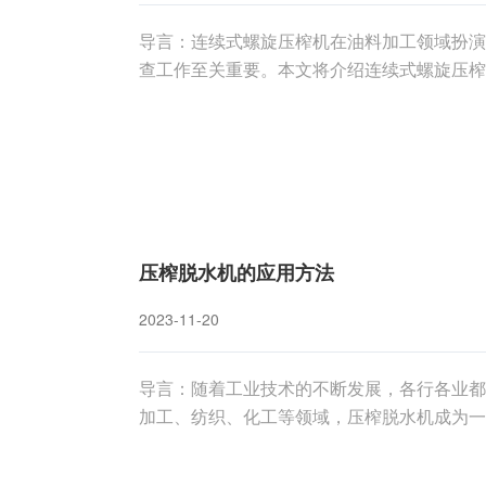
导言：连续式螺旋压榨机在油料加工领域扮演
查工作至关重要。本文将介绍连续式螺旋压榨
油料加工效率。一、清洁保养：螺旋压榨机在
的首要任务。清洁过程应包括以下几个步骤：
压榨脱水机的应用方法
2023-11-20
导言：随着工业技术的不断发展，各行各业都
加工、纺织、化工等领域，压榨脱水机成为一
应用方法，以期帮助读者更好地了解和使用这
脱水机是一种利用机械力将物料中的水分挤压