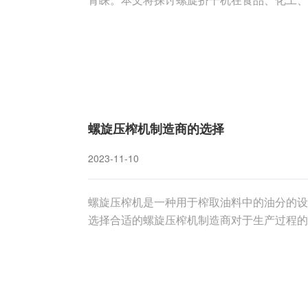
适用性。一、螺旋挤干机的基本原理螺旋挤干
旋的旋转运动将水分从物料中挤压出来，实现
螺旋压榨机制造商的选择
2023-11-10
螺旋压榨机是一种用于榨取油料中的油分的设
选择合适的螺旋压榨机制造商对于生产过程的
商时，需要考虑多个因素，包括技术实力、品
旋压榨机制造商，以确保生产过程的顺利进行