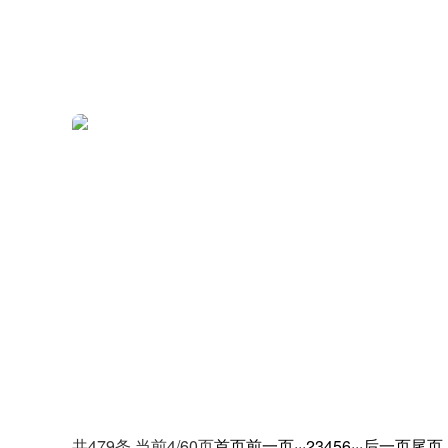
共479条 当前4/60页
首页
前一页
···
2
3
4
5
6
···
后一页
尾页