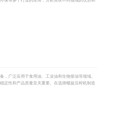
机是通过螺旋推进器将湿物料送入机器内部，利用螺
固
备，广泛应用于食用油、工业油和生物柴油等领域。
稳定性和产品质量至关重要。在选择螺旋压榨机制造
牌声誉、售后服务和价格等。本文将探讨如何选择螺
和